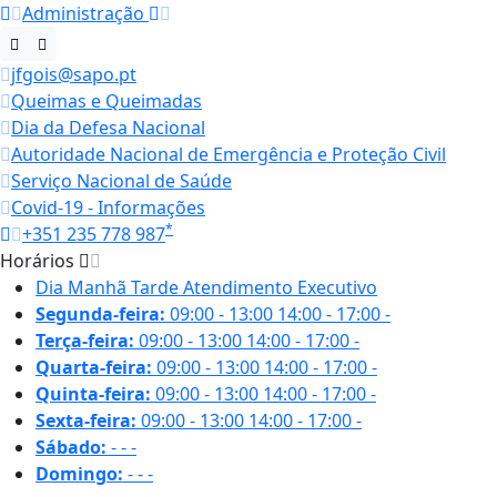
Administração
jfgois@sapo.pt
Queimas e Queimadas
Dia da Defesa Nacional
Autoridade Nacional de Emergência e Proteção Civil
Serviço Nacional de Saúde
Covid-19 - Informações
*
+351 235 778 987
Horários
Dia
Manhã
Tarde
Atendimento Executivo
Segunda-feira:
09:00 - 13:00
14:00 - 17:00
-
Terça-feira:
09:00 - 13:00
14:00 - 17:00
-
Quarta-feira:
09:00 - 13:00
14:00 - 17:00
-
Quinta-feira:
09:00 - 13:00
14:00 - 17:00
-
Sexta-feira:
09:00 - 13:00
14:00 - 17:00
-
Sábado:
-
-
-
Domingo:
-
-
-