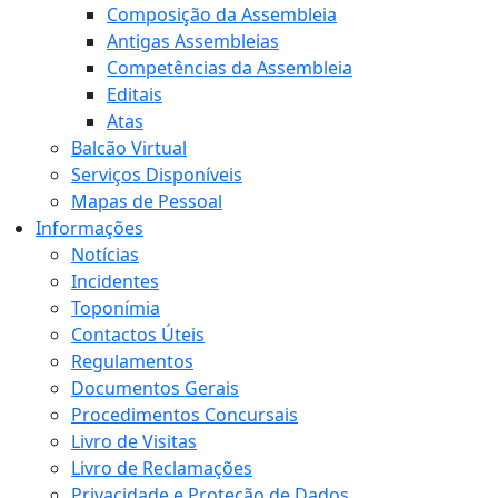
Composição da Assembleia
Antigas Assembleias
Competências da Assembleia
Editais
Atas
Balcão Virtual
Serviços Disponíveis
Mapas de Pessoal
Informações
Notícias
Incidentes
Toponímia
Contactos Úteis
Regulamentos
Documentos Gerais
Procedimentos Concursais
Livro de Visitas
Livro de Reclamações
Privacidade e Proteção de Dados