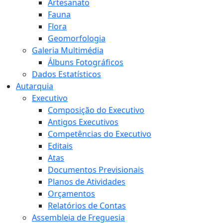
Artesanato
Fauna
Flora
Geomorfologia
Galeria Multimédia
Álbuns Fotográficos
Dados Estatísticos
Autarquia
Executivo
Composição do Executivo
Antigos Executivos
Competências do Executivo
Editais
Atas
Documentos Previsionais
Planos de Atividades
Orçamentos
Relatórios de Contas
Assembleia de Freguesia