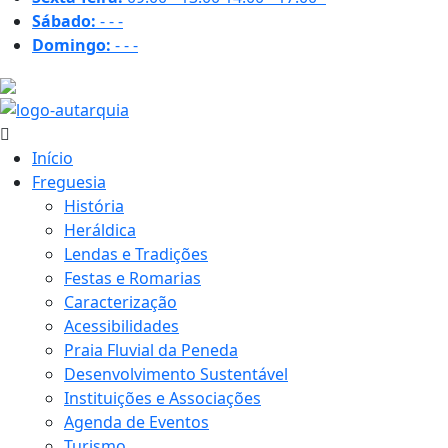
Sábado:
-
-
-
Domingo:
-
-
-
31.1 ºC
Início
Freguesia
História
Heráldica
Lendas e Tradições
Festas e Romarias
Caracterização
Acessibilidades
Praia Fluvial da Peneda
Desenvolvimento Sustentável
Instituições e Associações
Agenda de Eventos
Turismo