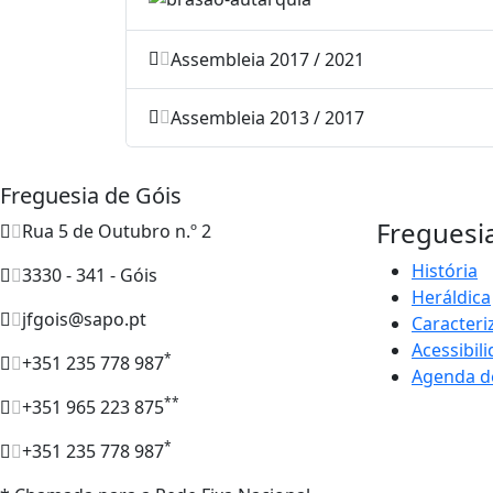
Assembleia 2017 / 2021
Assembleia 2013 / 2017
Freguesia de Góis
Freguesi
Rua 5 de Outubro n.º 2
História
3330 - 341 - Góis
Heráldica
jfgois@sapo.pt
Caracteri
Acessibil
*
+351 235 778 987
Agenda d
**
+351 965 223 875
*
+351 235 778 987