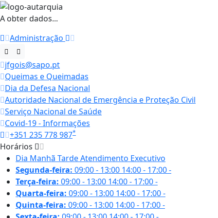
A obter dados...
Administração
jfgois@sapo.pt
Queimas e Queimadas
Dia da Defesa Nacional
Autoridade Nacional de Emergência e Proteção Civil
Serviço Nacional de Saúde
Covid-19 - Informações
*
+351 235 778 987
Horários
Dia
Manhã
Tarde
Atendimento Executivo
Segunda-feira:
09:00 - 13:00
14:00 - 17:00
-
Terça-feira:
09:00 - 13:00
14:00 - 17:00
-
Quarta-feira:
09:00 - 13:00
14:00 - 17:00
-
Quinta-feira:
09:00 - 13:00
14:00 - 17:00
-
Sexta-feira:
09:00 - 13:00
14:00 - 17:00
-