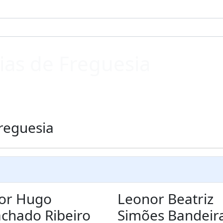
ias de Freguesia
reguesia
tor Hugo
Leonor Beatriz
chado Ribeiro
Simões Bandeir