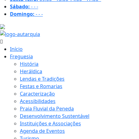
Sábado:
-
-
-
Domingo:
-
-
-
30.4 ºC
Início
Freguesia
História
Heráldica
Lendas e Tradições
Festas e Romarias
Caracterização
Acessibilidades
Praia Fluvial da Peneda
Desenvolvimento Sustentável
Instituições e Associações
Agenda de Eventos
Turismo