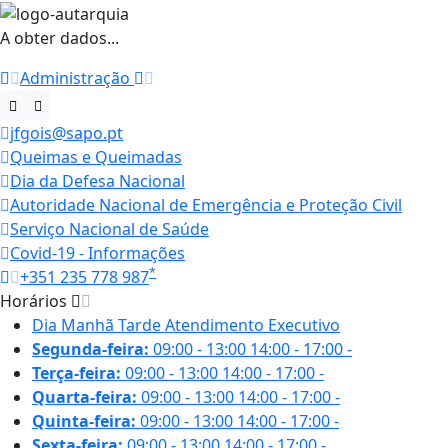
A obter dados...
Administração
jfgois@sapo.pt
Queimas e Queimadas
Dia da Defesa Nacional
Autoridade Nacional de Emergência e Proteção Civil
Serviço Nacional de Saúde
Covid-19 - Informações
*
+351 235 778 987
Horários
Dia
Manhã
Tarde
Atendimento Executivo
Segunda-feira:
09:00 - 13:00
14:00 - 17:00
-
Terça-feira:
09:00 - 13:00
14:00 - 17:00
-
Quarta-feira:
09:00 - 13:00
14:00 - 17:00
-
Quinta-feira:
09:00 - 13:00
14:00 - 17:00
-
Sexta-feira:
09:00 - 13:00
14:00 - 17:00
-