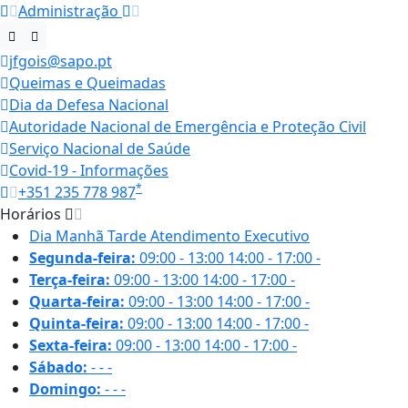
Administração
jfgois@sapo.pt
Queimas e Queimadas
Dia da Defesa Nacional
Autoridade Nacional de Emergência e Proteção Civil
Serviço Nacional de Saúde
Covid-19 - Informações
*
+351 235 778 987
Horários
Dia
Manhã
Tarde
Atendimento Executivo
Segunda-feira:
09:00 - 13:00
14:00 - 17:00
-
Terça-feira:
09:00 - 13:00
14:00 - 17:00
-
Quarta-feira:
09:00 - 13:00
14:00 - 17:00
-
Quinta-feira:
09:00 - 13:00
14:00 - 17:00
-
Sexta-feira:
09:00 - 13:00
14:00 - 17:00
-
Sábado:
-
-
-
Domingo:
-
-
-