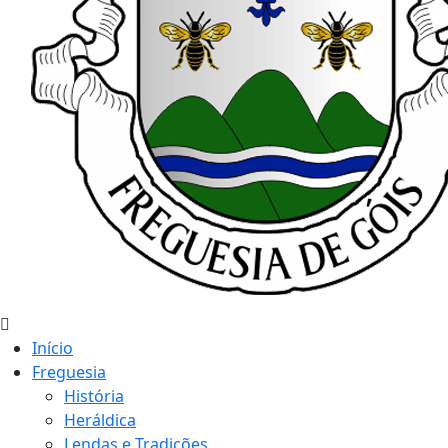
Início
Freguesia
História
Heráldica
Lendas e Tradições