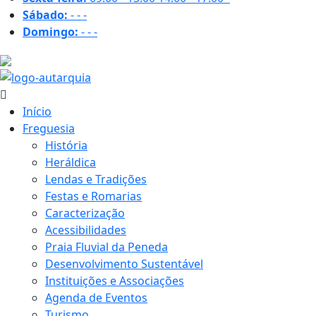
Sábado:
-
-
-
Domingo:
-
-
-
32.2 ºC
Início
Freguesia
História
Heráldica
Lendas e Tradições
Festas e Romarias
Caracterização
Acessibilidades
Praia Fluvial da Peneda
Desenvolvimento Sustentável
Instituições e Associações
Agenda de Eventos
Turismo