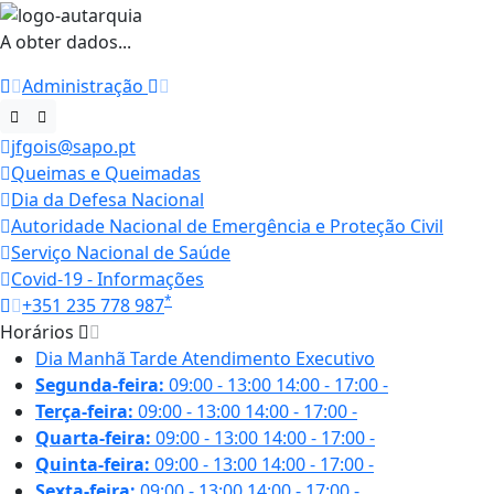
A obter dados...
Administração
jfgois@sapo.pt
Queimas e Queimadas
Dia da Defesa Nacional
Autoridade Nacional de Emergência e Proteção Civil
Serviço Nacional de Saúde
Covid-19 - Informações
*
+351 235 778 987
Horários
Dia
Manhã
Tarde
Atendimento Executivo
Segunda-feira:
09:00 - 13:00
14:00 - 17:00
-
Terça-feira:
09:00 - 13:00
14:00 - 17:00
-
Quarta-feira:
09:00 - 13:00
14:00 - 17:00
-
Quinta-feira:
09:00 - 13:00
14:00 - 17:00
-
Sexta-feira:
09:00 - 13:00
14:00 - 17:00
-