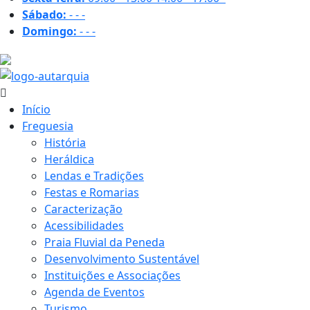
Sábado:
-
-
-
Domingo:
-
-
-
32.2 ºC
Início
Freguesia
História
Heráldica
Lendas e Tradições
Festas e Romarias
Caracterização
Acessibilidades
Praia Fluvial da Peneda
Desenvolvimento Sustentável
Instituições e Associações
Agenda de Eventos
Turismo