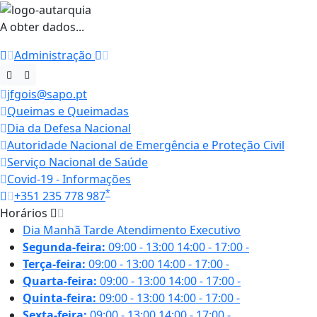
A obter dados...
Administração
jfgois@sapo.pt
Queimas e Queimadas
Dia da Defesa Nacional
Autoridade Nacional de Emergência e Proteção Civil
Serviço Nacional de Saúde
Covid-19 - Informações
*
+351 235 778 987
Horários
Dia
Manhã
Tarde
Atendimento Executivo
Segunda-feira:
09:00 - 13:00
14:00 - 17:00
-
Terça-feira:
09:00 - 13:00
14:00 - 17:00
-
Quarta-feira:
09:00 - 13:00
14:00 - 17:00
-
Quinta-feira:
09:00 - 13:00
14:00 - 17:00
-
Sexta-feira:
09:00 - 13:00
14:00 - 17:00
-