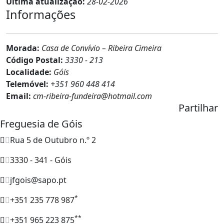
Última atualização:
28-02-2026
Informações
Morada:
Casa de Convívio – Ribeira Cimeira
Código Postal:
3330 - 213
Localidade:
Góis
Telemóvel:
+351 960 448 414
Email:
cm-ribeira-fundeira@hotmail.com
Partilhar
Freguesia de Góis
Rua 5 de Outubro n.º 2
3330 - 341 - Góis
jfgois@sapo.pt
*
+351 235 778 987
**
+351 965 223 875