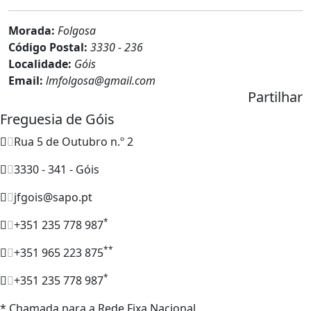
Morada:
Folgosa
Código Postal:
3330 - 236
Localidade:
Góis
Email:
lmfolgosa@gmail.com
Partilhar
Freguesia de Góis
Rua 5 de Outubro n.º 2
3330 - 341 - Góis
jfgois@sapo.pt
*
+351 235 778 987
**
+351 965 223 875
*
+351 235 778 987
* Chamada para a Rede Fixa Nacional