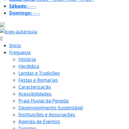
Sábado:
-
-
-
Domingo:
-
-
-
32.2 ºC
Início
Freguesia
História
Heráldica
Lendas e Tradições
Festas e Romarias
Caracterização
Acessibilidades
Praia Fluvial da Peneda
Desenvolvimento Sustentável
Instituições e Associações
Agenda de Eventos
Turismo