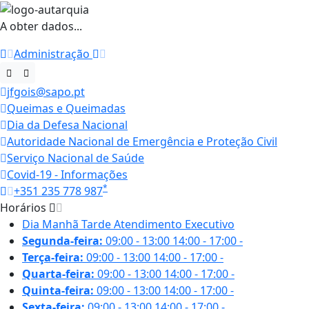
A obter dados...
Administração
jfgois@sapo.pt
Queimas e Queimadas
Dia da Defesa Nacional
Autoridade Nacional de Emergência e Proteção Civil
Serviço Nacional de Saúde
Covid-19 - Informações
*
+351 235 778 987
Horários
Dia
Manhã
Tarde
Atendimento Executivo
Segunda-feira:
09:00 - 13:00
14:00 - 17:00
-
Terça-feira:
09:00 - 13:00
14:00 - 17:00
-
Quarta-feira:
09:00 - 13:00
14:00 - 17:00
-
Quinta-feira:
09:00 - 13:00
14:00 - 17:00
-
Sexta-feira:
09:00 - 13:00
14:00 - 17:00
-