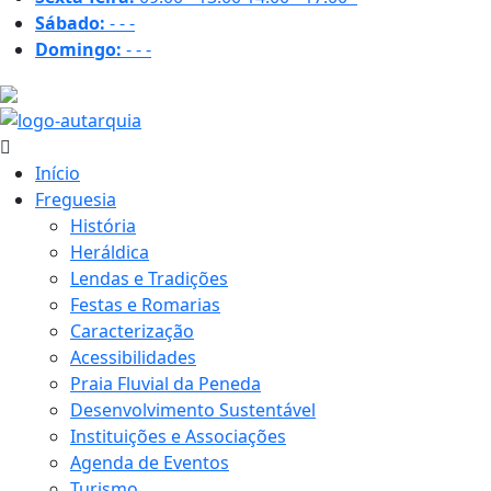
Sábado:
-
-
-
Domingo:
-
-
-
32.2 ºC
Início
Freguesia
História
Heráldica
Lendas e Tradições
Festas e Romarias
Caracterização
Acessibilidades
Praia Fluvial da Peneda
Desenvolvimento Sustentável
Instituições e Associações
Agenda de Eventos
Turismo