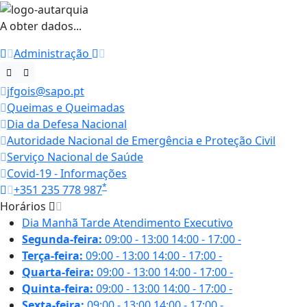
A obter dados...
Administração
jfgois@sapo.pt
Queimas e Queimadas
Dia da Defesa Nacional
Autoridade Nacional de Emergência e Proteção Civil
Serviço Nacional de Saúde
Covid-19 - Informações
*
+351 235 778 987
Horários
Dia
Manhã
Tarde
Atendimento Executivo
Segunda-feira:
09:00 - 13:00
14:00 - 17:00
-
Terça-feira:
09:00 - 13:00
14:00 - 17:00
-
Quarta-feira:
09:00 - 13:00
14:00 - 17:00
-
Quinta-feira:
09:00 - 13:00
14:00 - 17:00
-
Sexta-feira:
09:00 - 13:00
14:00 - 17:00
-