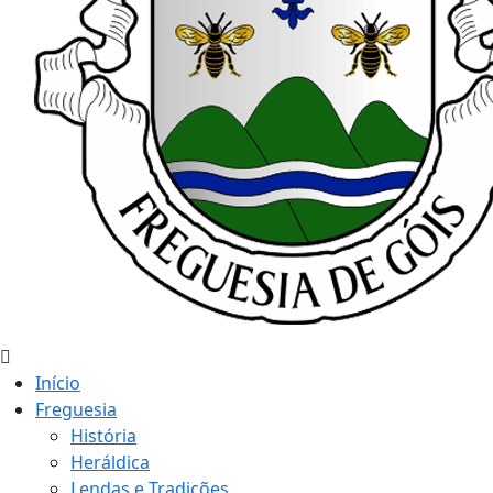
Início
Freguesia
História
Heráldica
Lendas e Tradições