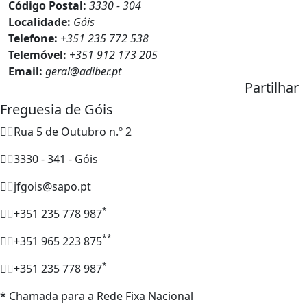
Código Postal:
3330 - 304
Localidade:
Góis
Telefone:
+351 235 772 538
Telemóvel:
+351 912 173 205
Email:
geral@adiber.pt
Partilhar
Freguesia de Góis
Rua 5 de Outubro n.º 2
3330 - 341 - Góis
jfgois@sapo.pt
*
+351 235 778 987
**
+351 965 223 875
*
+351 235 778 987
* Chamada para a Rede Fixa Nacional