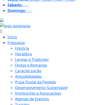
Sábado:
-
-
-
Domingo:
-
-
-
29.7 ºC
Início
Freguesia
História
Heráldica
Lendas e Tradições
Festas e Romarias
Caracterização
Acessibilidades
Praia Fluvial da Peneda
Desenvolvimento Sustentável
Instituições e Associações
Agenda de Eventos
Turismo