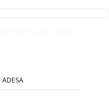
da Serra do Açor
– ADESA