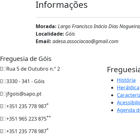
Informações
Morada:
Largo Francisco Inácio Dias Nogueira
Localidade:
Góis
Email:
adesa.associacao@gmail.com
Freguesia de Góis
Freguesi
Rua 5 de Outubro n.º 2
História
3330 - 341 - Góis
Heráldica
jfgois@sapo.pt
Caracteri
Acessibil
*
+351 235 778 987
Agenda d
**
+351 965 223 875
*
+351 235 778 987