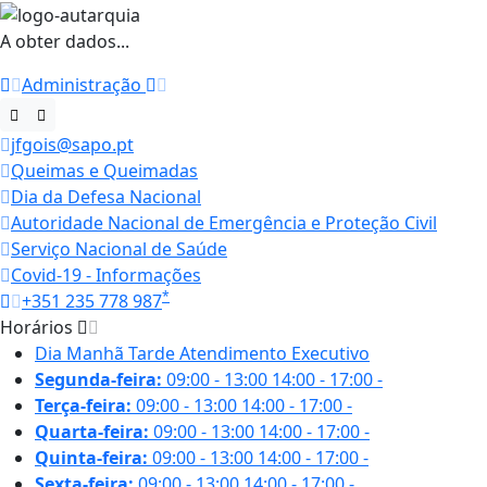
A obter dados...
Administração
jfgois@sapo.pt
Queimas e Queimadas
Dia da Defesa Nacional
Autoridade Nacional de Emergência e Proteção Civil
Serviço Nacional de Saúde
Covid-19 - Informações
*
+351 235 778 987
Horários
Dia
Manhã
Tarde
Atendimento Executivo
Segunda-feira:
09:00 - 13:00
14:00 - 17:00
-
Terça-feira:
09:00 - 13:00
14:00 - 17:00
-
Quarta-feira:
09:00 - 13:00
14:00 - 17:00
-
Quinta-feira:
09:00 - 13:00
14:00 - 17:00
-
Sexta-feira:
09:00 - 13:00
14:00 - 17:00
-