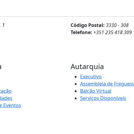
, 1
Código Postal:
3330 - 308
Telefone:
+351 235 418 309
a
Autarquia
Executivo
Assembleia de Freguesi
zação
Balcão Virtual
idades
Serviços Disponíveis
e Eventos