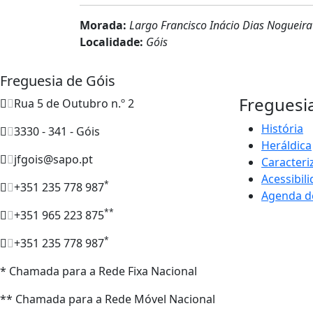
Morada:
Largo Francisco Inácio Dias Nogueira
Localidade:
Góis
Freguesia de Góis
Freguesi
Rua 5 de Outubro n.º 2
História
3330 - 341 - Góis
Heráldica
jfgois@sapo.pt
Caracteri
Acessibil
*
+351 235 778 987
Agenda d
**
+351 965 223 875
*
+351 235 778 987
* Chamada para a Rede Fixa Nacional
** Chamada para a Rede Móvel Nacional