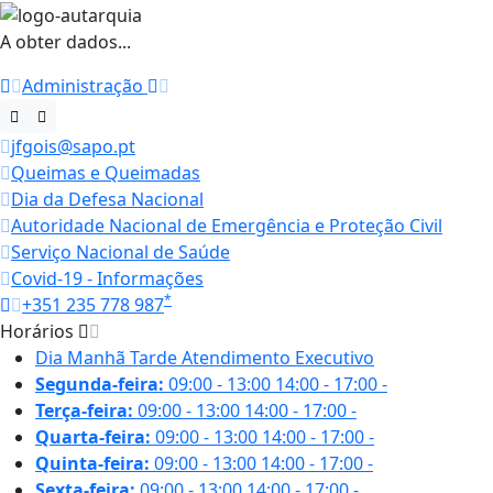
A obter dados...
Administração
jfgois@sapo.pt
Queimas e Queimadas
Dia da Defesa Nacional
Autoridade Nacional de Emergência e Proteção Civil
Serviço Nacional de Saúde
Covid-19 - Informações
*
+351 235 778 987
Horários
Dia
Manhã
Tarde
Atendimento Executivo
Segunda-feira:
09:00 - 13:00
14:00 - 17:00
-
Terça-feira:
09:00 - 13:00
14:00 - 17:00
-
Quarta-feira:
09:00 - 13:00
14:00 - 17:00
-
Quinta-feira:
09:00 - 13:00
14:00 - 17:00
-
Sexta-feira:
09:00 - 13:00
14:00 - 17:00
-