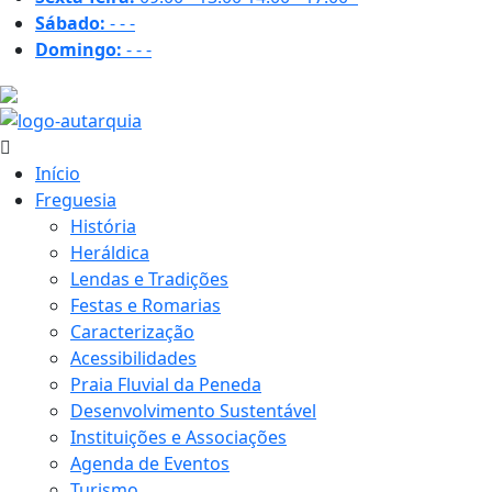
Sábado:
-
-
-
Domingo:
-
-
-
32.2 ºC
Início
Freguesia
História
Heráldica
Lendas e Tradições
Festas e Romarias
Caracterização
Acessibilidades
Praia Fluvial da Peneda
Desenvolvimento Sustentável
Instituições e Associações
Agenda de Eventos
Turismo