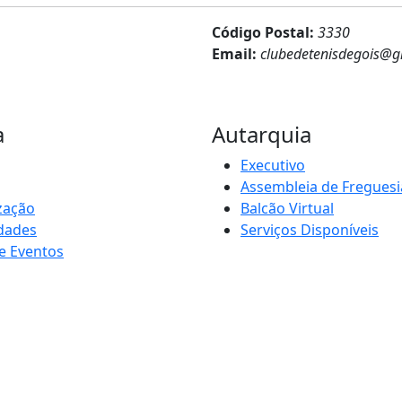
Código Postal:
3330
Email:
clubedetenisdegois@g
a
Autarquia
Executivo
Assembleia de Freguesi
zação
Balcão Virtual
idades
Serviços Disponíveis
e Eventos