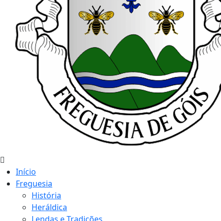
Início
Freguesia
História
Heráldica
Lendas e Tradições