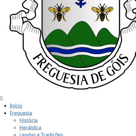
Início
Freguesia
História
Heráldica
Lendas e Tradições