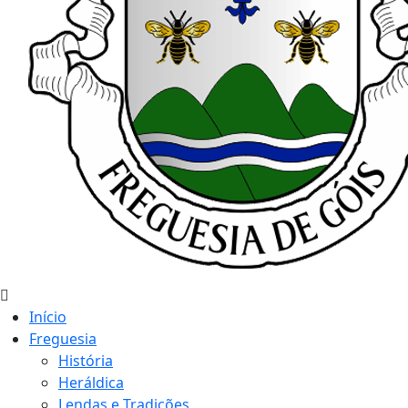
Início
Freguesia
História
Heráldica
Lendas e Tradições