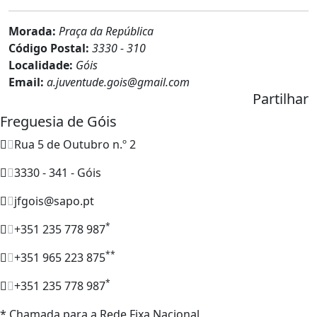
Morada:
Praça da República
Código Postal:
3330 - 310
Localidade:
Góis
Email:
a.juventude.gois@gmail.com
Partilhar
Freguesia de Góis
Rua 5 de Outubro n.º 2
3330 - 341 - Góis
jfgois@sapo.pt
*
+351 235 778 987
**
+351 965 223 875
*
+351 235 778 987
* Chamada para a Rede Fixa Nacional