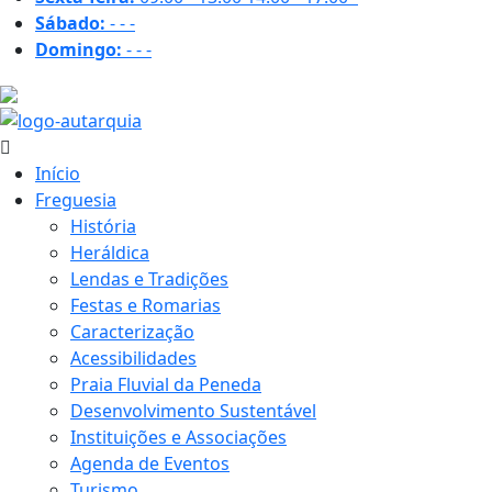
Sábado:
-
-
-
Domingo:
-
-
-
31.1 ºC
Início
Freguesia
História
Heráldica
Lendas e Tradições
Festas e Romarias
Caracterização
Acessibilidades
Praia Fluvial da Peneda
Desenvolvimento Sustentável
Instituições e Associações
Agenda de Eventos
Turismo