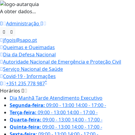
A obter dados...
Administração
jfgois@sapo.pt
Queimas e Queimadas
Dia da Defesa Nacional
Autoridade Nacional de Emergência e Proteção Civil
Serviço Nacional de Saúde
Covid-19 - Informações
*
+351 235 778 987
Horários
Dia
Manhã
Tarde
Atendimento Executivo
Segunda-feira:
09:00 - 13:00
14:00 - 17:00
-
Terça-feira:
09:00 - 13:00
14:00 - 17:00
-
Quarta-feira:
09:00 - 13:00
14:00 - 17:00
-
Quinta-feira:
09:00 - 13:00
14:00 - 17:00
-
Sexta-feira:
09:00 - 13:00
14:00 - 17:00
-