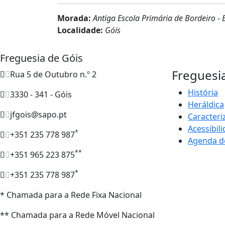
Morada:
Antiga Escola Primária de Bordeiro -
Localidade:
Góis
Freguesia de Góis
Freguesi
Rua 5 de Outubro n.º 2
História
3330 - 341 - Góis
Heráldica
jfgois@sapo.pt
Caracteri
Acessibil
*
+351 235 778 987
Agenda d
**
+351 965 223 875
*
+351 235 778 987
* Chamada para a Rede Fixa Nacional
** Chamada para a Rede Móvel Nacional