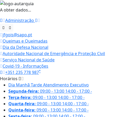
A obter dados...
Administração
jfgois@sapo.pt
Queimas e Queimadas
Dia da Defesa Nacional
Autoridade Nacional de Emergência e Proteção Civil
Serviço Nacional de Saúde
Covid-19 - Informações
*
+351 235 778 987
Horários
Dia
Manhã
Tarde
Atendimento Executivo
Segunda-feira:
09:00 - 13:00
14:00 - 17:00
-
Terça-feira:
09:00 - 13:00
14:00 - 17:00
-
Quarta-feira:
09:00 - 13:00
14:00 - 17:00
-
Quinta-feira:
09:00 - 13:00
14:00 - 17:00
-
Sexta-feira:
09:00 - 13:00
14:00 - 17:00
-