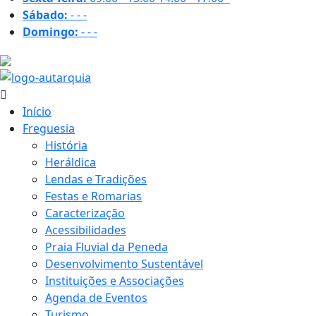
Sábado:
-
-
-
Domingo:
-
-
-
31.1 ºC
Início
Freguesia
História
Heráldica
Lendas e Tradições
Festas e Romarias
Caracterização
Acessibilidades
Praia Fluvial da Peneda
Desenvolvimento Sustentável
Instituições e Associações
Agenda de Eventos
Turismo