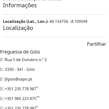
Informações
Localização (Lat., Lon.):
40.154756, -8.109594
Localização
Partilhar
Freguesia de Góis
Rua 5 de Outubro n.º 2
3330 - 341 - Góis
jfgois@sapo.pt
*
+351 235 778 987
**
+351 965 223 875
*
+351 235 778 987