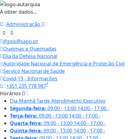
A obter dados...
Administração
jfgois@sapo.pt
Queimas e Queimadas
Dia da Defesa Nacional
Autoridade Nacional de Emergência e Proteção Civil
Serviço Nacional de Saúde
Covid-19 - Informações
*
+351 235 778 987
Horários
Dia
Manhã
Tarde
Atendimento Executivo
Segunda-feira:
09:00 - 13:00
14:00 - 17:00
-
Terça-feira:
09:00 - 13:00
14:00 - 17:00
-
Quarta-feira:
09:00 - 13:00
14:00 - 17:00
-
Quinta-feira:
09:00 - 13:00
14:00 - 17:00
-
Sexta-feira:
09:00 - 13:00
14:00 - 17:00
-