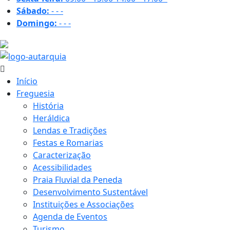
Sábado:
-
-
-
Domingo:
-
-
-
29.7 ºC
Início
Freguesia
História
Heráldica
Lendas e Tradições
Festas e Romarias
Caracterização
Acessibilidades
Praia Fluvial da Peneda
Desenvolvimento Sustentável
Instituições e Associações
Agenda de Eventos
Turismo