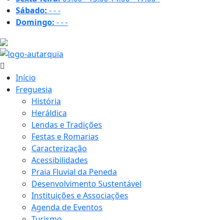
Sábado:
-
-
-
Domingo:
-
-
-
30.4 ºC
Início
Freguesia
História
Heráldica
Lendas e Tradições
Festas e Romarias
Caracterização
Acessibilidades
Praia Fluvial da Peneda
Desenvolvimento Sustentável
Instituições e Associações
Agenda de Eventos
Turismo