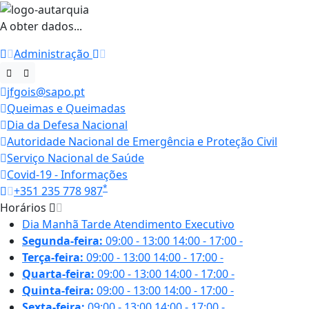
A obter dados...
Administração
jfgois@sapo.pt
Queimas e Queimadas
Dia da Defesa Nacional
Autoridade Nacional de Emergência e Proteção Civil
Serviço Nacional de Saúde
Covid-19 - Informações
*
+351 235 778 987
Horários
Dia
Manhã
Tarde
Atendimento Executivo
Segunda-feira:
09:00 - 13:00
14:00 - 17:00
-
Terça-feira:
09:00 - 13:00
14:00 - 17:00
-
Quarta-feira:
09:00 - 13:00
14:00 - 17:00
-
Quinta-feira:
09:00 - 13:00
14:00 - 17:00
-
Sexta-feira:
09:00 - 13:00
14:00 - 17:00
-