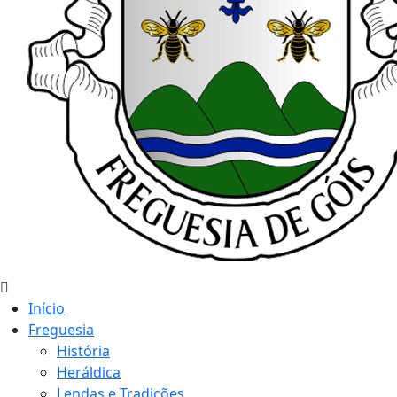
Início
Freguesia
História
Heráldica
Lendas e Tradições